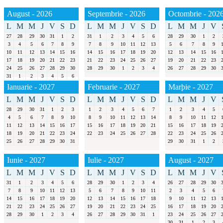
August - 2026
Septembrie - 2026
Octombrie - 202
L
M
M
J
V
S
D
L
M
M
J
V
S
D
L
M
M
J
V
27
28
29
30
31
1
2
31
1
2
3
4
5
6
28
29
30
1
2
3
4
5
6
7
8
9
7
8
9
10
11
12
13
5
6
7
8
9
10
11
12
13
14
15
16
14
15
16
17
18
19
20
12
13
14
15
16
17
18
19
20
21
22
23
21
22
23
24
25
26
27
19
20
21
22
23
24
25
26
27
28
29
30
28
29
30
1
2
3
4
26
27
28
29
30
31
1
2
3
4
5
6
Ianuarie - 2027
Februarie - 2027
Marþie - 2027
L
M
M
J
V
S
D
L
M
M
J
V
S
D
L
M
M
J
V
28
29
30
31
1
2
3
1
2
3
4
5
6
7
1
2
3
4
5
4
5
6
7
8
9
10
8
9
10
11
12
13
14
8
9
10
11
12
11
12
13
14
15
16
17
15
16
17
18
19
20
21
15
16
17
18
19
18
19
20
21
22
23
24
22
23
24
25
26
27
28
22
23
24
25
26
25
26
27
28
29
30
31
29
30
31
1
2
Iunie - 2027
Iulie - 2027
August - 2027
L
M
M
J
V
S
D
L
M
M
J
V
S
D
L
M
M
J
V
31
1
2
3
4
5
6
28
29
30
1
2
3
4
26
27
28
29
30
7
8
9
10
11
12
13
5
6
7
8
9
10
11
2
3
4
5
6
14
15
16
17
18
19
20
12
13
14
15
16
17
18
9
10
11
12
13
21
22
23
24
25
26
27
19
20
21
22
23
24
25
16
17
18
19
20
28
29
30
1
2
3
4
26
27
28
29
30
31
1
23
24
25
26
27
30
31
1
2
3