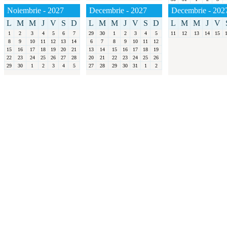
Noiembrie - 2027
Decembrie - 2027
Decembrie - 202
L
M
M
J
V
S
D
L
M
M
J
V
S
D
L
M
M
J
V
1
2
3
4
5
6
7
29
30
1
2
3
4
5
11
12
13
14
15
8
9
10
11
12
13
14
6
7
8
9
10
11
12
15
16
17
18
19
20
21
13
14
15
16
17
18
19
22
23
24
25
26
27
28
20
21
22
23
24
25
26
29
30
1
2
3
4
5
27
28
29
30
31
1
2