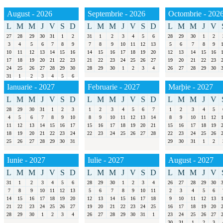
August - 2026
Septembrie - 2026
Octombrie - 202
L
M
M
J
V
S
D
L
M
M
J
V
S
D
L
M
M
J
V
27
28
29
30
31
1
2
31
1
2
3
4
5
6
28
29
30
1
2
3
4
5
6
7
8
9
7
8
9
10
11
12
13
5
6
7
8
9
10
11
12
13
14
15
16
14
15
16
17
18
19
20
12
13
14
15
16
17
18
19
20
21
22
23
21
22
23
24
25
26
27
19
20
21
22
23
24
25
26
27
28
29
30
28
29
30
1
2
3
4
26
27
28
29
30
31
1
2
3
4
5
6
Ianuarie - 2027
Februarie - 2027
Marþie - 2027
L
M
M
J
V
S
D
L
M
M
J
V
S
D
L
M
M
J
V
28
29
30
31
1
2
3
1
2
3
4
5
6
7
1
2
3
4
5
4
5
6
7
8
9
10
8
9
10
11
12
13
14
8
9
10
11
12
11
12
13
14
15
16
17
15
16
17
18
19
20
21
15
16
17
18
19
18
19
20
21
22
23
24
22
23
24
25
26
27
28
22
23
24
25
26
25
26
27
28
29
30
31
29
30
31
1
2
Iunie - 2027
Iulie - 2027
August - 2027
L
M
M
J
V
S
D
L
M
M
J
V
S
D
L
M
M
J
V
31
1
2
3
4
5
6
28
29
30
1
2
3
4
26
27
28
29
30
7
8
9
10
11
12
13
5
6
7
8
9
10
11
2
3
4
5
6
14
15
16
17
18
19
20
12
13
14
15
16
17
18
9
10
11
12
13
21
22
23
24
25
26
27
19
20
21
22
23
24
25
16
17
18
19
20
28
29
30
1
2
3
4
26
27
28
29
30
31
1
23
24
25
26
27
30
31
1
2
3