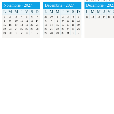
Noiembrie - 2027
Decembrie - 2027
Decembrie - 202
L
M
M
J
V
S
D
L
M
M
J
V
S
D
L
M
M
J
V
1
2
3
4
5
6
7
29
30
1
2
3
4
5
11
12
13
14
15
8
9
10
11
12
13
14
6
7
8
9
10
11
12
15
16
17
18
19
20
21
13
14
15
16
17
18
19
22
23
24
25
26
27
28
20
21
22
23
24
25
26
29
30
1
2
3
4
5
27
28
29
30
31
1
2