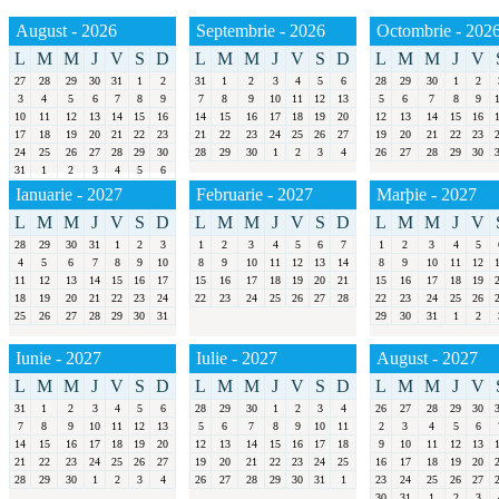
August - 2026
Septembrie - 2026
Octombrie - 202
L
M
M
J
V
S
D
L
M
M
J
V
S
D
L
M
M
J
V
27
28
29
30
31
1
2
31
1
2
3
4
5
6
28
29
30
1
2
3
4
5
6
7
8
9
7
8
9
10
11
12
13
5
6
7
8
9
10
11
12
13
14
15
16
14
15
16
17
18
19
20
12
13
14
15
16
17
18
19
20
21
22
23
21
22
23
24
25
26
27
19
20
21
22
23
24
25
26
27
28
29
30
28
29
30
1
2
3
4
26
27
28
29
30
31
1
2
3
4
5
6
Ianuarie - 2027
Februarie - 2027
Marþie - 2027
L
M
M
J
V
S
D
L
M
M
J
V
S
D
L
M
M
J
V
28
29
30
31
1
2
3
1
2
3
4
5
6
7
1
2
3
4
5
4
5
6
7
8
9
10
8
9
10
11
12
13
14
8
9
10
11
12
11
12
13
14
15
16
17
15
16
17
18
19
20
21
15
16
17
18
19
18
19
20
21
22
23
24
22
23
24
25
26
27
28
22
23
24
25
26
25
26
27
28
29
30
31
29
30
31
1
2
Iunie - 2027
Iulie - 2027
August - 2027
L
M
M
J
V
S
D
L
M
M
J
V
S
D
L
M
M
J
V
31
1
2
3
4
5
6
28
29
30
1
2
3
4
26
27
28
29
30
7
8
9
10
11
12
13
5
6
7
8
9
10
11
2
3
4
5
6
14
15
16
17
18
19
20
12
13
14
15
16
17
18
9
10
11
12
13
21
22
23
24
25
26
27
19
20
21
22
23
24
25
16
17
18
19
20
28
29
30
1
2
3
4
26
27
28
29
30
31
1
23
24
25
26
27
30
31
1
2
3