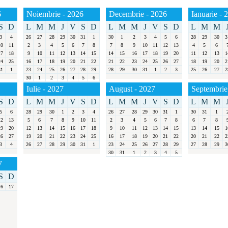
6
Noiembrie - 2026
Decembrie - 2026
Ianuarie - 
S
D
L
M
M
J
V
S
D
L
M
M
J
V
S
D
L
M
M
3
4
26
27
28
29
30
31
1
30
1
2
3
4
5
6
28
29
30
3
10
11
2
3
4
5
6
7
8
7
8
9
10
11
12
13
4
5
6
17
18
9
10
11
12
13
14
15
14
15
16
17
18
19
20
11
12
13
1
24
25
16
17
18
19
20
21
22
21
22
23
24
25
26
27
18
19
20
2
31
1
23
24
25
26
27
28
29
28
29
30
31
1
2
3
25
26
27
2
30
1
2
3
4
5
6
Iulie - 2027
August - 2027
Septembrie
S
D
L
M
M
J
V
S
D
L
M
M
J
V
S
D
L
M
M
5
6
28
29
30
1
2
3
4
26
27
28
29
30
31
1
30
31
1
12
13
5
6
7
8
9
10
11
2
3
4
5
6
7
8
6
7
8
19
20
12
13
14
15
16
17
18
9
10
11
12
13
14
15
13
14
15
1
26
27
19
20
21
22
23
24
25
16
17
18
19
20
21
22
20
21
22
2
3
4
26
27
28
29
30
31
1
23
24
25
26
27
28
29
27
28
29
3
30
31
1
2
3
4
5
7
S
D
16
17