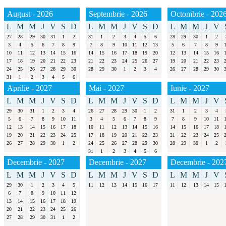
August - 2026
Septembrie - 2026
Octombrie - 202
L
M
M
J
V
S
D
L
M
M
J
V
S
D
L
M
M
J
V
27
28
29
30
31
1
2
31
1
2
3
4
5
6
28
29
30
1
2
3
4
5
6
7
8
9
7
8
9
10
11
12
13
5
6
7
8
9
10
11
12
13
14
15
16
14
15
16
17
18
19
20
12
13
14
15
16
17
18
19
20
21
22
23
21
22
23
24
25
26
27
19
20
21
22
23
24
25
26
27
28
29
30
28
29
30
1
2
3
4
26
27
28
29
30
31
1
2
3
4
5
6
Aprilie - 2027
Mai - 2027
Iunie - 2027
L
M
M
J
V
S
D
L
M
M
J
V
S
D
L
M
M
J
V
29
30
31
1
2
3
4
26
27
28
29
30
1
2
31
1
2
3
4
5
6
7
8
9
10
11
3
4
5
6
7
8
9
7
8
9
10
11
12
13
14
15
16
17
18
10
11
12
13
14
15
16
14
15
16
17
18
19
20
21
22
23
24
25
17
18
19
20
21
22
23
21
22
23
24
25
26
27
28
29
30
1
2
24
25
26
27
28
29
30
28
29
30
1
2
31
1
2
3
4
5
6
Decembrie - 2027
Decembrie - 2027
Decembrie - 202
L
M
M
J
V
S
D
L
M
M
J
V
S
D
L
M
M
J
V
29
30
1
2
3
4
5
11
12
13
14
15
16
17
11
12
13
14
15
6
7
8
9
10
11
12
13
14
15
16
17
18
19
20
21
22
23
24
25
26
27
28
29
30
31
1
2