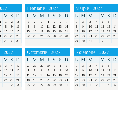
2027
Februarie - 2027
Marþie - 2027
J
V
S
D
L
M
M
J
V
S
D
L
M
M
J
V
S
D
1
1
2
3
1
2
3
4
5
6
7
1
2
3
4
5
6
7
7
8
9
10
8
9
10
11
12
13
14
8
9
10
11
12
13
14
4
15
16
17
15
16
17
18
19
20
21
15
16
17
18
19
20
21
1
22
23
24
22
23
24
25
26
27
28
22
23
24
25
26
27
28
8
29
30
31
29
30
31
1
2
3
4
 - 2027
Octombrie - 2027
Noiembrie - 2027
J
V
S
D
L
M
M
J
V
S
D
L
M
M
J
V
S
D
2
3
4
5
27
28
29
30
1
2
3
1
2
3
4
5
6
7
9
10
11
12
4
5
6
7
8
9
10
8
9
10
11
12
13
14
6
17
18
19
11
12
13
14
15
16
17
15
16
17
18
19
20
21
3
24
25
26
18
19
20
21
22
23
24
22
23
24
25
26
27
28
0
1
2
3
25
26
27
28
29
30
31
29
30
1
2
3
4
5