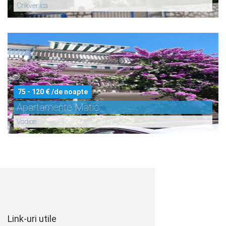
Crikvenica
75 - 120 € /de noapte
Apartamente Matić
Vodice
Link-uri utile