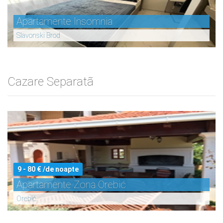
Apartamente Insomnia
Slavonski Brod
Cazare Separatã
9 - 80 € /de noapte
Apartamente Zona Orebić
Orebić