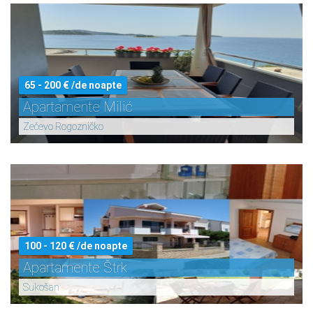
65 - 200 € /de noapte
Apartamente Milić
Zečevo Rogozničko
100 - 120 € /de noapte
Apartamente Štrk
Sukošan