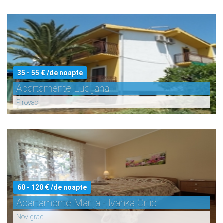
35 - 55 € /de noapte
Apartamente Lucijana
Pirovac
60 - 120 € /de noapte
Apartamente Marija - Ivanka Orlic
Novigrad