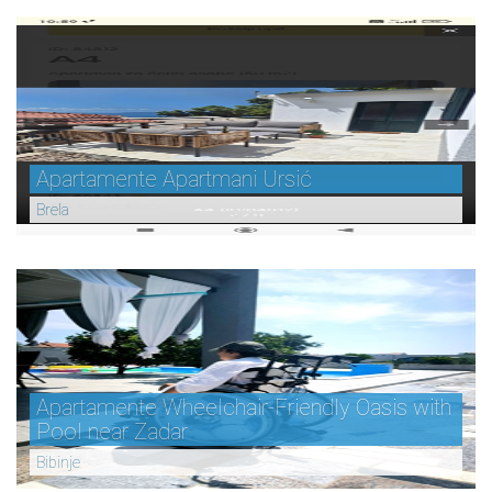
Apartamente Apartmani Ursić
Brela
Apartamente Wheelchair-Friendly Oasis with
Pool near Zadar
Bibinje