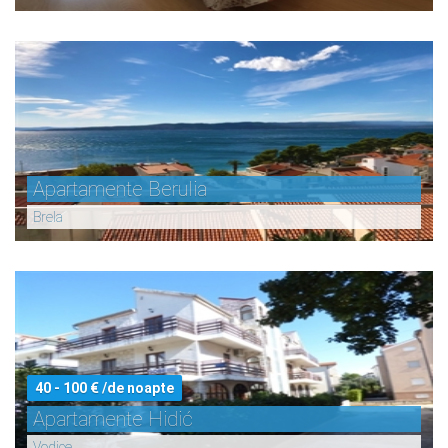
Apartamente Berulia
Brela
40 - 100 € /de noapte
Apartamente Hidić
Vodice