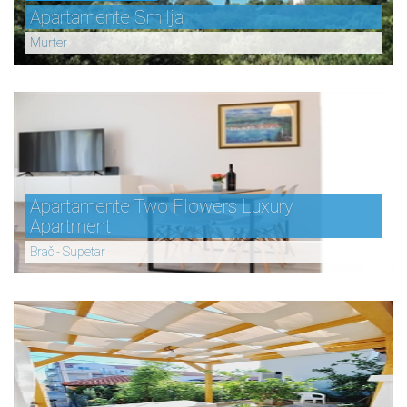
Apartamente Smilja
Murter
Apartamente Two Flowers Luxury
Apartment
Brač - Supetar