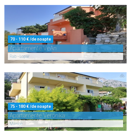
70 - 110 € /de noapte
Apartamente VeAn
Rab - Lopar
75 - 180 € /de noapte
Apartamente Veronika
Mimice