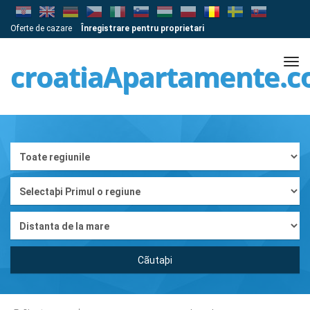
Oferte de cazare
Înregistrare pentru proprietari
Tog
croatiaApartamente.
navi
Cãutaþi