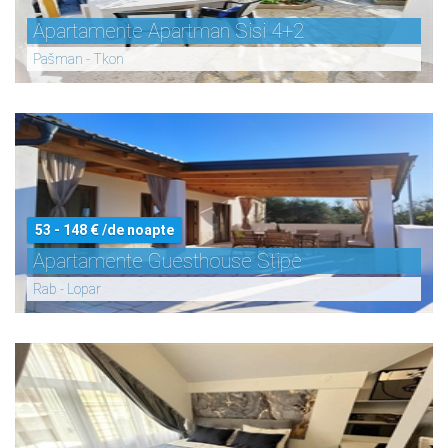
Apartamente Apartman Sisi 4+2
Pašman - Tkon
53 - 148 € /de noapte
Apartamente Guesthouse Stipe
Rab - Lopar