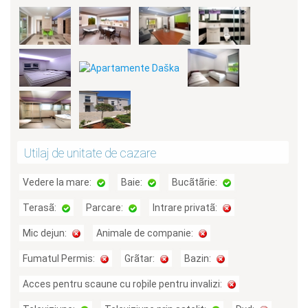
Utilaj de unitate de cazare
Vedere la mare:
Baie:
Bucãtãrie:
Terasã:
Parcare:
Intrare privatã:
Mic dejun:
Animale de companie:
Fumatul Permis:
Grãtar:
Bazin:
Acces pentru scaune cu roþile pentru invalizi: