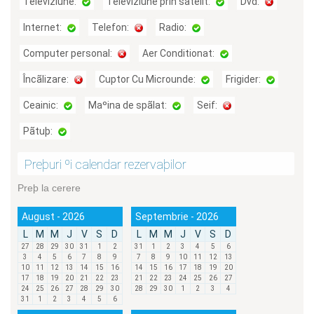
Televiziune:
Televiziune prin satelit:
Dvd:
Internet:
Telefon:
Radio:
Computer personal:
Aer Conditionat:
Încãlizare:
Cuptor Cu Microunde:
Frigider:
Ceainic:
Maºina de spãlat:
Seif:
Pãtuþ:
Preþuri ºi calendar rezervaþilor
Preþ la cerere
August - 2026
Septembrie - 2026
L
M
M
J
V
S
D
L
M
M
J
V
S
D
27
28
29
30
31
1
2
31
1
2
3
4
5
6
3
4
5
6
7
8
9
7
8
9
10
11
12
13
10
11
12
13
14
15
16
14
15
16
17
18
19
20
17
18
19
20
21
22
23
21
22
23
24
25
26
27
24
25
26
27
28
29
30
28
29
30
1
2
3
4
31
1
2
3
4
5
6