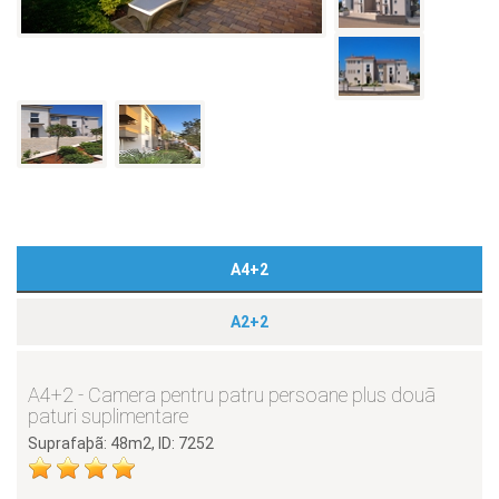
A4+2
A2+2
A4+2 - Camera pentru patru persoane plus douã
paturi suplimentare
Suprafaþã: 48m2, ID: 7252