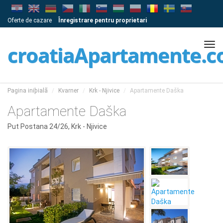
Oferte de cazare
Înregistrare pentru proprietari
Tog
croatiaApartamente.
navi
Pagina iniþialã
Kvarner
Krk - Njivice
Apartamente Daška
Apartamente Daška
Put Postana 24/26, Krk - Njivice