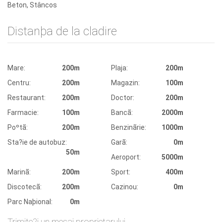
Beton, Stâncos
Distanþa de la cladire
Mare:
200m
Plaja:
200m
Centru:
200m
Magazin:
100m
Restaurant:
200m
Doctor:
200m
Farmacie:
100m
Bancã:
2000m
Poºtã:
200m
Benzinãrie:
1000m
Sta?ie de autobuz:
Garã:
0m
50m
Aeroport:
5000m
Marinã:
200m
Sport:
400m
Discotecã:
200m
Cazinou:
0m
Parc Naþional:
0m
Trimite?i un mesaj proprietarului