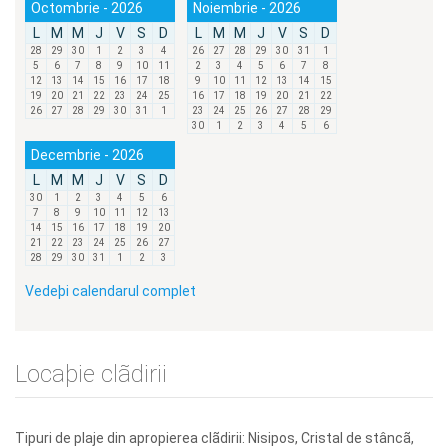
Octombrie - 2026
Noiembrie - 2026
L
M
M
J
V
S
D
L
M
M
J
V
S
D
28
29
30
1
2
3
4
26
27
28
29
30
31
1
5
6
7
8
9
10
11
2
3
4
5
6
7
8
12
13
14
15
16
17
18
9
10
11
12
13
14
15
19
20
21
22
23
24
25
16
17
18
19
20
21
22
26
27
28
29
30
31
1
23
24
25
26
27
28
29
30
1
2
3
4
5
6
Decembrie - 2026
L
M
M
J
V
S
D
30
1
2
3
4
5
6
7
8
9
10
11
12
13
14
15
16
17
18
19
20
21
22
23
24
25
26
27
28
29
30
31
1
2
3
Vedeþi calendarul complet
Locaþie clãdirii
Tipuri de plaje din apropierea clãdirii: Nisipos, Cristal de stâncã,