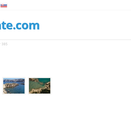
nte.com
r 385