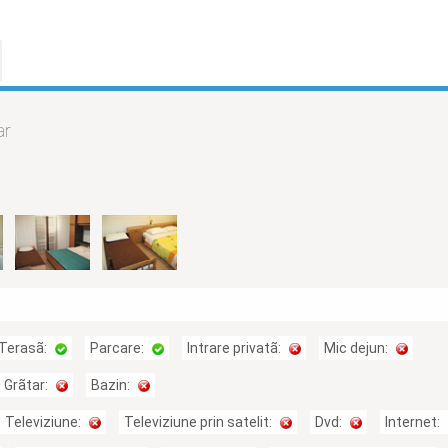
ar
Terasã:
Parcare:
Intrare privatã:
Mic dejun:
Grãtar:
Bazin:
Televiziune:
Televiziune prin satelit:
Dvd:
Internet: