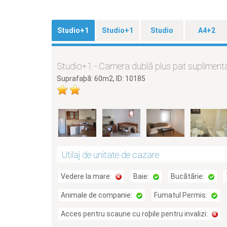
Studio+1
Studio+1
Studio
A4+2
Studio+1 - Camera dublã plus pat supliment
Suprafaþã: 60m2, ID: 10185
Utilaj de unitate de cazare
Vedere la mare:
Baie:
Bucãtãrie:
Animale de companie:
Fumatul Permis:
Acces pentru scaune cu roþile pentru invalizi: