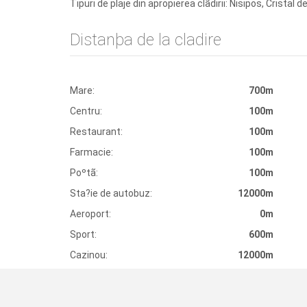
Tipuri de plaje din apropierea clãdirii: Nisipos, Cristal
Distanþa de la cladire
Mare:
700m
Centru:
100m
Restaurant:
100m
Farmacie:
100m
Poºtã:
100m
Sta?ie de autobuz:
12000m
Aeroport:
0m
Sport:
600m
Cazinou:
12000m