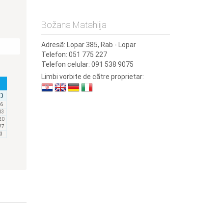
Božana Matahlija
Adresã:
Lopar 385, Rab - Lopar
Telefon:
051 775 227
Telefon celular:
091 538 9075
Limbi vorbite de cãtre proprietar:
D
6
13
20
27
3