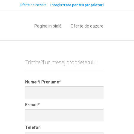
Oferte de cazare
Înregistrare pentru proprietari
Pagina iniþialã
Oferte de cazare
Trimite?i un mesaj proprietarului
Nume ªi Prenume
*
E-mail
*
Telefon