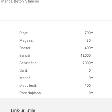
 de stâncã, Beton, Stâncos
Plaja:
700m
Magazin:
50m
Doctor:
400m
Bancã:
12000m
Benzinãrie:
2000m
Garã:
0m
Marinã:
0m
Discotecã:
400m
Parc Naþional:
0m
Link-uri utile