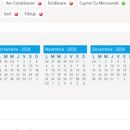
Aer Conditionat:
Încãlizare:
Cuptor Cu Microunde:
Seif:
Pãtuþ:
Octombrie - 2026
Noiembrie - 2026
Decembrie - 2026
L
M
M
J
V
S
D
L
M
M
J
V
S
D
L
M
M
J
V
S
8
29
30
1
2
3
4
26
27
28
29
30
31
1
30
1
2
3
4
5
5
6
7
8
9
10
11
2
3
4
5
6
7
8
7
8
9
10
11
12
2
13
14
15
16
17
18
9
10
11
12
13
14
15
14
15
16
17
18
19
9
20
21
22
23
24
25
16
17
18
19
20
21
22
21
22
23
24
25
26
6
27
28
29
30
31
1
23
24
25
26
27
28
29
28
29
30
31
1
2
30
1
2
3
4
5
6