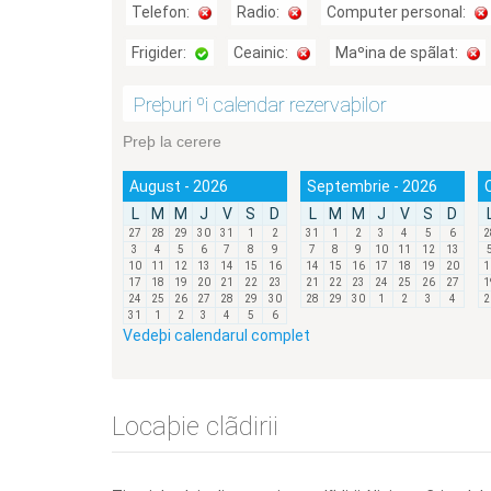
Telefon:
Radio:
Computer personal:
Frigider:
Ceainic:
Maºina de spãlat:
Preþuri ºi calendar rezervaþilor
Preþ la cerere
August - 2026
Septembrie - 2026
L
M
M
J
V
S
D
L
M
M
J
V
S
D
27
28
29
30
31
1
2
31
1
2
3
4
5
6
2
3
4
5
6
7
8
9
7
8
9
10
11
12
13
10
11
12
13
14
15
16
14
15
16
17
18
19
20
1
17
18
19
20
21
22
23
21
22
23
24
25
26
27
1
24
25
26
27
28
29
30
28
29
30
1
2
3
4
2
31
1
2
3
4
5
6
Vedeþi calendarul complet
Locaþie clãdirii