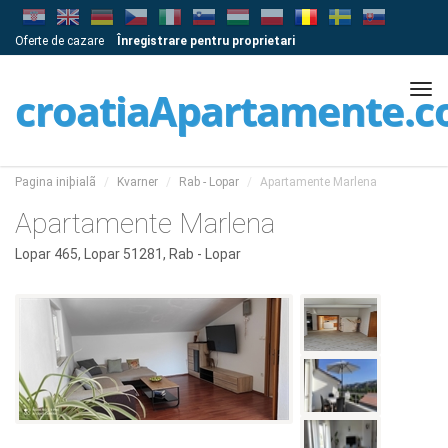
Oferte de cazare
Înregistrare pentru proprietari
Tog
croatiaApartamente.
navi
Pagina iniþialã
Kvarner
Rab - Lopar
Apartamente Marlena
Apartamente Marlena
Lopar 465, Lopar 51281, Rab - Lopar