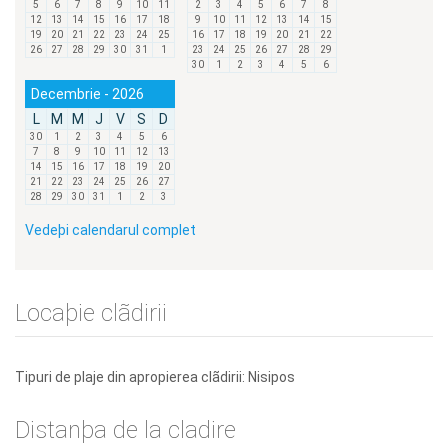
5
6
7
8
9
10
11
2
3
4
5
6
7
8
12
13
14
15
16
17
18
9
10
11
12
13
14
15
19
20
21
22
23
24
25
16
17
18
19
20
21
22
26
27
28
29
30
31
1
23
24
25
26
27
28
29
30
1
2
3
4
5
6
Decembrie - 2026
L
M
M
J
V
S
D
30
1
2
3
4
5
6
7
8
9
10
11
12
13
14
15
16
17
18
19
20
21
22
23
24
25
26
27
28
29
30
31
1
2
3
Vedeþi calendarul complet
Locaþie clãdirii
Tipuri de plaje din apropierea clãdirii: Nisipos
Distanþa de la cladire