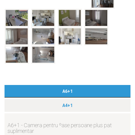
A6+1
A4+1
A6+1 - Camera pentru ºase persoane plus pat
suplimentar