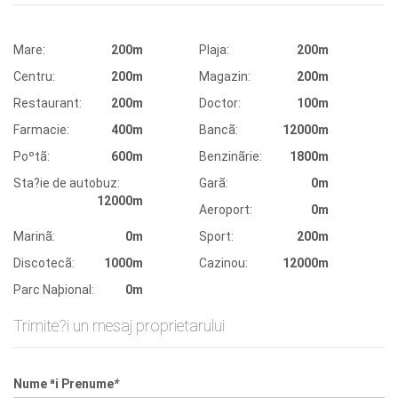
Mare:
200m
Plaja:
200m
Centru:
200m
Magazin:
200m
Restaurant:
200m
Doctor:
100m
Farmacie:
400m
Bancã:
12000m
Poºtã:
600m
Benzinãrie:
1800m
Sta?ie de autobuz:
Garã:
0m
12000m
Aeroport:
0m
Marinã:
0m
Sport:
200m
Discotecã:
1000m
Cazinou:
12000m
Parc Naþional:
0m
Trimite?i un mesaj proprietarului
Nume ªi Prenume
*