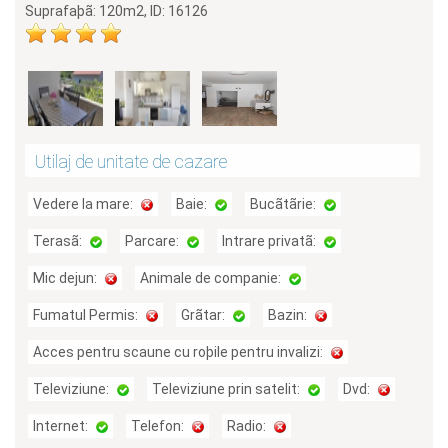
Suprafaþã: 120m2, ID: 16126
Utilaj de unitate de cazare
Vedere la mare:
Baie:
Bucãtãrie:
Terasã:
Parcare:
Intrare privatã:
Mic dejun:
Animale de companie:
Fumatul Permis:
Grãtar:
Bazin:
Acces pentru scaune cu roþile pentru invalizi:
Televiziune:
Televiziune prin satelit:
Dvd:
Internet:
Telefon:
Radio: