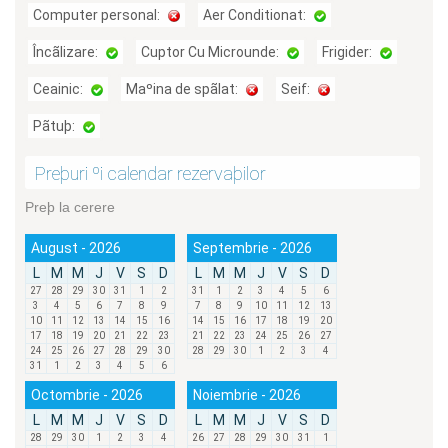
Computer personal:
Aer Conditionat:
Încãlizare:
Cuptor Cu Microunde:
Frigider:
Ceainic:
Maºina de spãlat:
Seif:
Pãtuþ:
Preþuri ºi calendar rezervaþilor
Preþ la cerere
August - 2026
Septembrie - 2026
L
M
M
J
V
S
D
L
M
M
J
V
S
D
27
28
29
30
31
1
2
31
1
2
3
4
5
6
3
4
5
6
7
8
9
7
8
9
10
11
12
13
10
11
12
13
14
15
16
14
15
16
17
18
19
20
17
18
19
20
21
22
23
21
22
23
24
25
26
27
24
25
26
27
28
29
30
28
29
30
1
2
3
4
31
1
2
3
4
5
6
Octombrie - 2026
Noiembrie - 2026
L
M
M
J
V
S
D
L
M
M
J
V
S
D
28
29
30
1
2
3
4
26
27
28
29
30
31
1