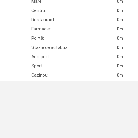
Mare:
0m
Centru:
0m
Restaurant:
0m
Farmacie:
0m
Poºtã:
0m
Sta?ie de autobuz:
0m
Aeroport:
0m
Sport:
0m
Cazinou:
0m