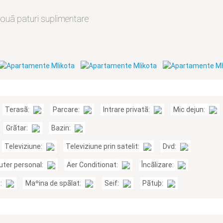
ouã paturi suplimentare
Terasã:
Parcare:
Intrare privatã:
Mic dejun:
Grãtar:
Bazin:
Televiziune:
Televiziune prin satelit:
Dvd:
ter personal:
Aer Conditionat:
Încãlizare:
c:
Maºina de spãlat:
Seif:
Pãtuþ: