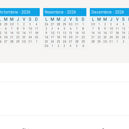
Octombrie - 2026
Noiembrie - 2026
Decembrie - 2026
L
M
M
J
V
S
D
L
M
M
J
V
S
D
L
M
M
J
V
S
8
29
30
1
2
3
4
26
27
28
29
30
31
1
30
1
2
3
4
5
5
6
7
8
9
10
11
2
3
4
5
6
7
8
7
8
9
10
11
12
2
13
14
15
16
17
18
9
10
11
12
13
14
15
14
15
16
17
18
19
9
20
21
22
23
24
25
16
17
18
19
20
21
22
21
22
23
24
25
26
6
27
28
29
30
31
1
23
24
25
26
27
28
29
28
29
30
31
1
2
30
1
2
3
4
5
6