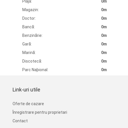
Plaja:
0m
Magazin:
0m
Doctor:
0m
Bancã:
0m
Benzinãrie:
0m
Garã:
0m
Marinã:
0m
Discotecã:
0m
Parc Naþional:
0m
Link-uri utile
Oferte de cazare
Înregistrare pentru proprietari
Contact