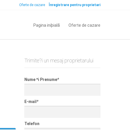
Oferte de cazare
Înregistrare pentru proprietari
Pagina iniþialã
Oferte de cazare
Trimite?i un mesaj proprietarului
Nume ªi Prenume
*
E-mail
*
Telefon