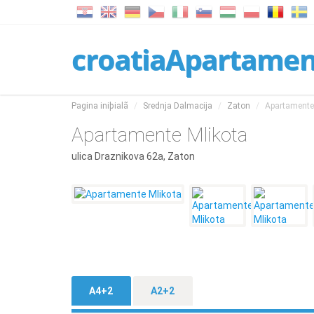
croatiaApartame
Pagina iniþialã
Srednja Dalmacija
Zaton
Apartamente
Apartamente Mlikota
ulica Draznikova 62a, Zaton
A4+2
A2+2