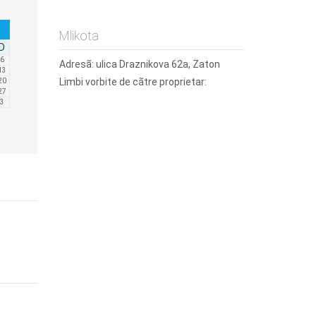
Mlikota
D
6
Adresã:
ulica Draznikova 62a, Zaton
13
Limbi vorbite de cãtre proprietar:
20
27
3