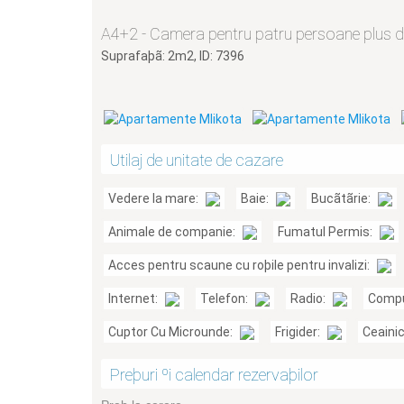
A4+2 - Camera pentru patru persoane plus d
Suprafaþã: 2m2, ID: 7396
Utilaj de unitate de cazare
Vedere la mare:
Baie:
Bucãtãrie:
Animale de companie:
Fumatul Permis:
Acces pentru scaune cu roþile pentru invalizi:
Internet:
Telefon:
Radio:
Compu
Cuptor Cu Microunde:
Frigider:
Ceaini
Preþuri ºi calendar rezervaþilor