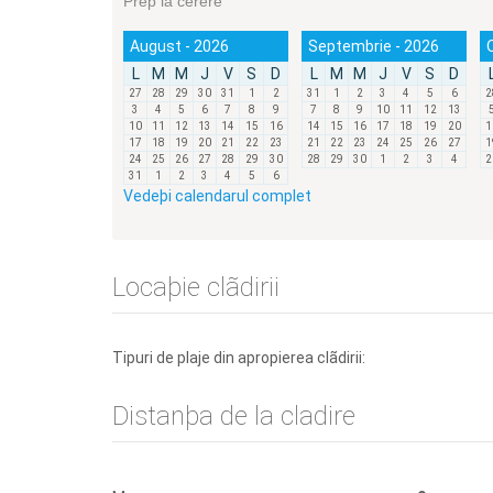
Preþ la cerere
August - 2026
Septembrie - 2026
L
M
M
J
V
S
D
L
M
M
J
V
S
D
27
28
29
30
31
1
2
31
1
2
3
4
5
6
2
3
4
5
6
7
8
9
7
8
9
10
11
12
13
10
11
12
13
14
15
16
14
15
16
17
18
19
20
1
17
18
19
20
21
22
23
21
22
23
24
25
26
27
1
24
25
26
27
28
29
30
28
29
30
1
2
3
4
2
31
1
2
3
4
5
6
Vedeþi calendarul complet
Locaþie clãdirii
Tipuri de plaje din apropierea clãdirii:
Distanþa de la cladire