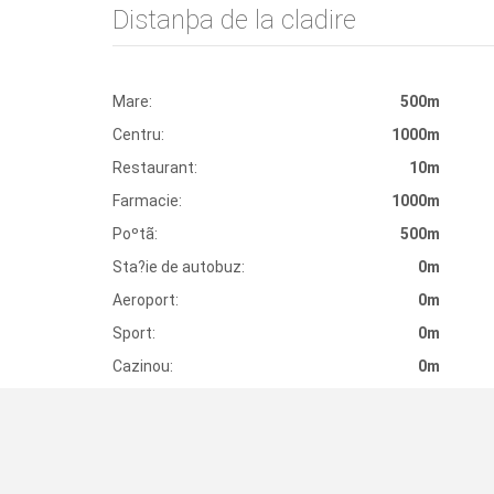
Distanþa de la cladire
Mare:
500m
Centru:
1000m
Restaurant:
10m
Farmacie:
1000m
Poºtã:
500m
Sta?ie de autobuz:
0m
Aeroport:
0m
Sport:
0m
Cazinou:
0m