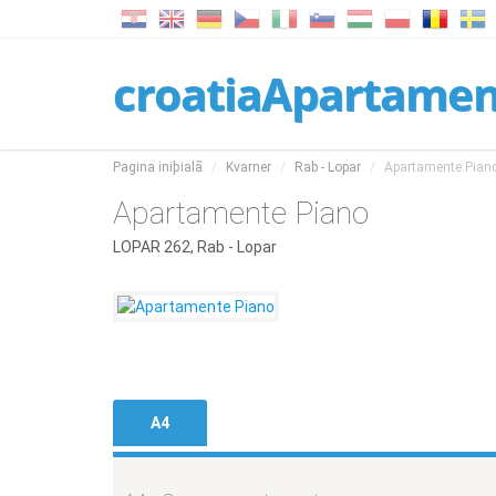
croatiaApartame
Pagina iniþialã
Kvarner
Rab - Lopar
Apartamente Pian
Apartamente Piano
LOPAR 262, Rab - Lopar
A4