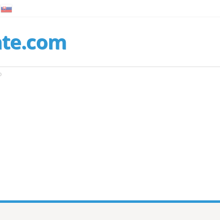
nte.com
o