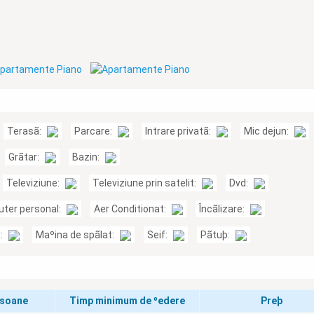
Terasã:
Parcare:
Intrare privatã:
Mic dejun:
Grãtar:
Bazin:
Televiziune:
Televiziune prin satelit:
Dvd:
ter personal:
Aer Conditionat:
Încãlizare:
c:
Maºina de spãlat:
Seif:
Pãtuþ:
rsoane
Timp minimum de ºedere
Preþ