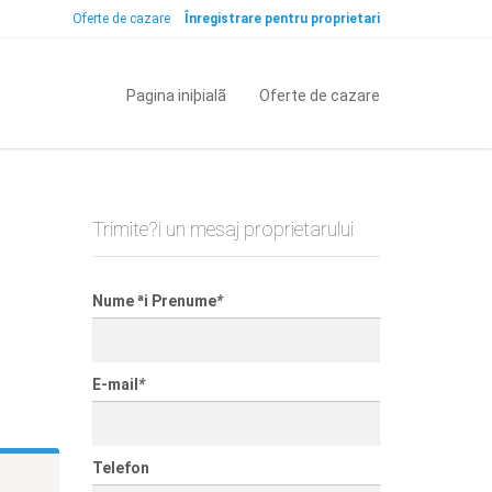
Oferte de cazare
Înregistrare pentru proprietari
Pagina iniþialã
Oferte de cazare
Trimite?i un mesaj proprietarului
Nume ªi Prenume
*
E-mail
*
Telefon