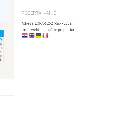
ROBERTA IVANIĆ
Adresã:
LOPAR 262, Rab - Lopar
Limbi vorbite de cãtre proprietar:
D
6
13
20
27
3