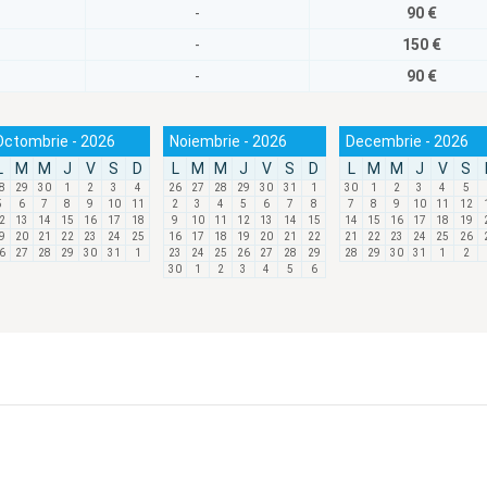
-
90 €
-
150 €
-
90 €
Octombrie - 2026
Noiembrie - 2026
Decembrie - 2026
L
M
M
J
V
S
D
L
M
M
J
V
S
D
L
M
M
J
V
S
8
29
30
1
2
3
4
26
27
28
29
30
31
1
30
1
2
3
4
5
5
6
7
8
9
10
11
2
3
4
5
6
7
8
7
8
9
10
11
12
2
13
14
15
16
17
18
9
10
11
12
13
14
15
14
15
16
17
18
19
9
20
21
22
23
24
25
16
17
18
19
20
21
22
21
22
23
24
25
26
6
27
28
29
30
31
1
23
24
25
26
27
28
29
28
29
30
31
1
2
30
1
2
3
4
5
6