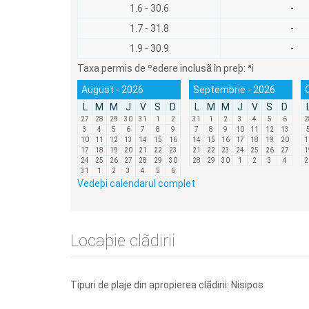
1.6 - 30.6
-
1.7 - 31.8
-
1.9 - 30.9
-
Taxa permis de ºedere inclusã în preþ:
ªi
August - 2026
Septembrie - 2026
L
M
M
J
V
S
D
L
M
M
J
V
S
D
27
28
29
30
31
1
2
31
1
2
3
4
5
6
2
3
4
5
6
7
8
9
7
8
9
10
11
12
13
10
11
12
13
14
15
16
14
15
16
17
18
19
20
1
17
18
19
20
21
22
23
21
22
23
24
25
26
27
1
24
25
26
27
28
29
30
28
29
30
1
2
3
4
2
31
1
2
3
4
5
6
Vedeþi calendarul complet
Locaþie clãdirii
Tipuri de plaje din apropierea clãdirii: Nisipos