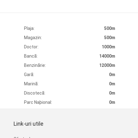
Plaja:
500m
Magazin:
500m
Doctor:
1000m
Bancã:
14000m
Benzinãrie:
12000m
Garã:
0m
Marinã:
0m
Discotecã:
0m
Parc Naþional:
0m
Link-uri utile