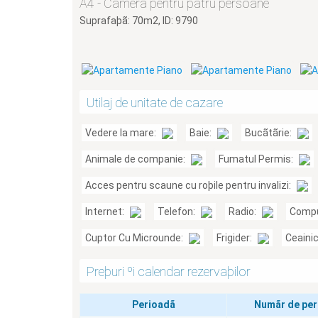
A4 - Camera pentru patru persoane
Suprafaþã: 70m2, ID: 9790
Utilaj de unitate de cazare
Vedere la mare:
Baie:
Bucãtãrie:
Animale de companie:
Fumatul Permis:
Acces pentru scaune cu roþile pentru invalizi:
Internet:
Telefon:
Radio:
Compu
Cuptor Cu Microunde:
Frigider:
Ceaini
Preþuri ºi calendar rezervaþilor
Perioadã
Numãr de pe