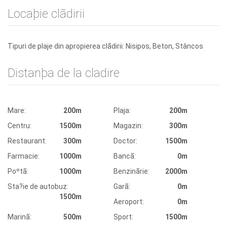
Locaþie clãdirii
Tipuri de plaje din apropierea clãdirii: Nisipos, Beton, Stâncos
Distanþa de la cladire
Mare:
200m
Plaja:
200m
Centru:
1500m
Magazin:
300m
Restaurant:
300m
Doctor:
1500m
Farmacie:
1000m
Bancã:
0m
Poºtã:
1000m
Benzinãrie:
2000m
Sta?ie de autobuz:
Garã:
0m
1500m
Aeroport:
0m
Marinã:
500m
Sport:
1500m