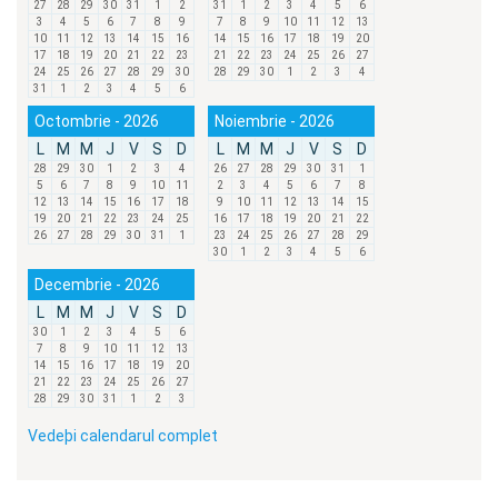
27
28
29
30
31
1
2
31
1
2
3
4
5
6
3
4
5
6
7
8
9
7
8
9
10
11
12
13
10
11
12
13
14
15
16
14
15
16
17
18
19
20
17
18
19
20
21
22
23
21
22
23
24
25
26
27
24
25
26
27
28
29
30
28
29
30
1
2
3
4
31
1
2
3
4
5
6
Octombrie - 2026
Noiembrie - 2026
L
M
M
J
V
S
D
L
M
M
J
V
S
D
28
29
30
1
2
3
4
26
27
28
29
30
31
1
5
6
7
8
9
10
11
2
3
4
5
6
7
8
12
13
14
15
16
17
18
9
10
11
12
13
14
15
19
20
21
22
23
24
25
16
17
18
19
20
21
22
26
27
28
29
30
31
1
23
24
25
26
27
28
29
30
1
2
3
4
5
6
Decembrie - 2026
L
M
M
J
V
S
D
30
1
2
3
4
5
6
7
8
9
10
11
12
13
14
15
16
17
18
19
20
21
22
23
24
25
26
27
28
29
30
31
1
2
3
Vedeþi calendarul complet