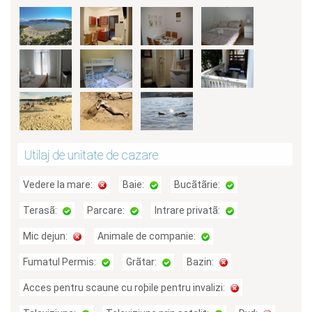
Utilaj de unitate de cazare
Vedere la mare:
Baie:
Bucãtãrie:
Terasã:
Parcare:
Intrare privatã:
Mic dejun:
Animale de companie:
Fumatul Permis:
Grãtar:
Bazin:
Acces pentru scaune cu roþile pentru invalizi: