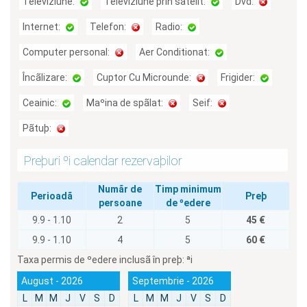
Televiziune:
Televiziune prin satelit:
Dvd:
Internet:
Telefon:
Radio:
Computer personal:
Aer Conditionat:
Încãlizare:
Cuptor Cu Microunde:
Frigider:
Ceainic:
Maºina de spãlat:
Seif:
Pãtuþ:
Preþuri ºi calendar rezervaþilor
Numãr de
Timp minimum
Perioadã
Preþ
persoane
de ºedere
9.9 - 1.10
2
5
45 €
9.9 - 1.10
4
5
60 €
Taxa permis de ºedere inclusã în preþ:
ªi
August - 2026
Septembrie - 2026
L
M
M
J
V
S
D
L
M
M
J
V
S
D