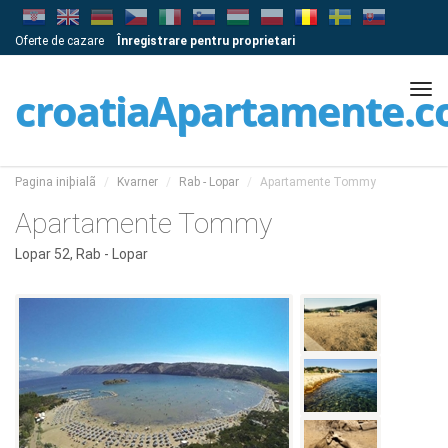
Oferte de cazare
Înregistrare pentru proprietari
Tog
croatiaApartamente.
navi
Pagina iniþialã
Kvarner
Rab - Lopar
Apartamente Tommy
Apartamente Tommy
Lopar 52, Rab - Lopar