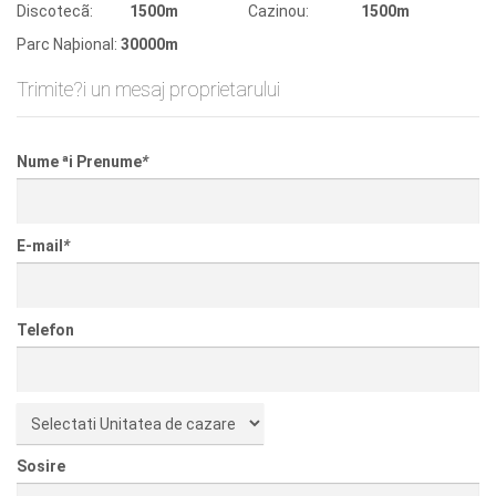
Discotecã:
1500m
Cazinou:
1500m
Parc Naþional:
30000m
Trimite?i un mesaj proprietarului
Nume ªi Prenume
*
E-mail
*
Telefon
Sosire