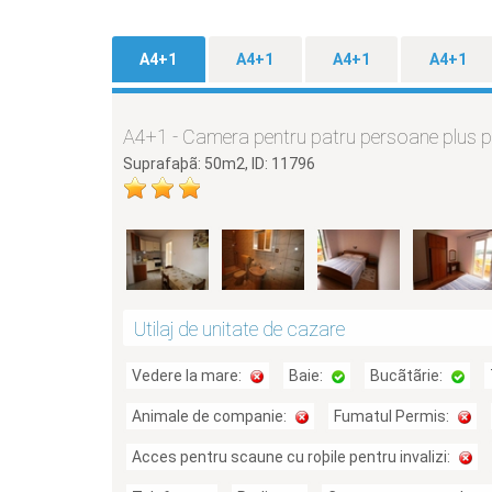
A4+1
A4+1
A4+1
A4+1
A4+1 - Camera pentru patru persoane plus p
Suprafaþã: 50m2, ID: 11796
Utilaj de unitate de cazare
Vedere la mare:
Baie:
Bucãtãrie:
Animale de companie:
Fumatul Permis:
Acces pentru scaune cu roþile pentru invalizi: