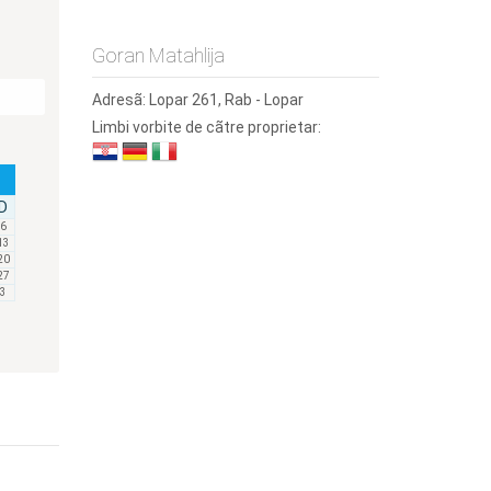
Goran Matahlija
Adresã:
Lopar 261, Rab - Lopar
Limbi vorbite de cãtre proprietar:
D
6
13
20
27
3