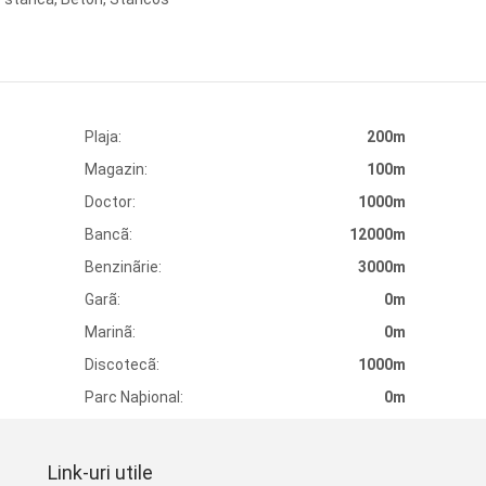
Plaja:
200m
Magazin:
100m
Doctor:
1000m
Bancã:
12000m
Benzinãrie:
3000m
Garã:
0m
Marinã:
0m
Discotecã:
1000m
Parc Naþional:
0m
Link-uri utile