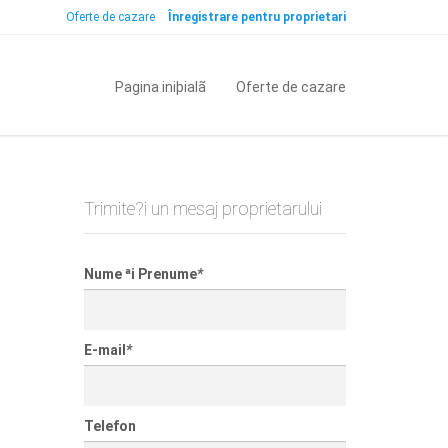
Oferte de cazare
Înregistrare pentru proprietari
Pagina iniþialã
Oferte de cazare
Trimite?i un mesaj proprietarului
Nume ªi Prenume
*
E-mail
*
Telefon