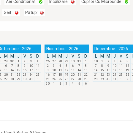
Aer Conditionat:
Încãlizare:
Cuptor Cu Microunde:
Seif:
Pãtuþ:
Octombrie - 2026
Noiembrie - 2026
Decembrie - 2026
L
M
M
J
V
S
D
L
M
M
J
V
S
D
L
M
M
J
V
S
8
29
30
1
2
3
4
26
27
28
29
30
31
1
30
1
2
3
4
5
5
6
7
8
9
10
11
2
3
4
5
6
7
8
7
8
9
10
11
12
2
13
14
15
16
17
18
9
10
11
12
13
14
15
14
15
16
17
18
19
9
20
21
22
23
24
25
16
17
18
19
20
21
22
21
22
23
24
25
26
6
27
28
29
30
31
1
23
24
25
26
27
28
29
28
29
30
31
1
2
30
1
2
3
4
5
6
 de stâncã, Beton, Stâncos