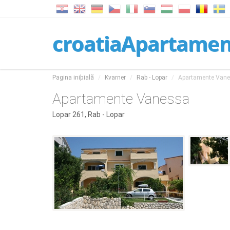
croatiaApartame
Pagina iniþialã
Kvarner
Rab - Lopar
Apartamente Van
Apartamente Vanessa
Lopar 261, Rab - Lopar