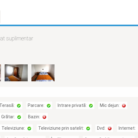
at suplimentar
Terasã:
Parcare:
Intrare privatã:
Mic dejun:
Grãtar:
Bazin:
Televiziune:
Televiziune prin satelit:
Dvd:
Internet: