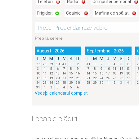
Telefon:
Radio:
Computer personal:
Frigider:
Ceainic:
Maºina de spãlat:
Preþuri ºi calendar rezervaþilor
Preþ la cerere
August - 2026
Septembrie - 2026
L
M
M
J
V
S
D
L
M
M
J
V
S
D
27
28
29
30
31
1
2
31
1
2
3
4
5
6
2
3
4
5
6
7
8
9
7
8
9
10
11
12
13
10
11
12
13
14
15
16
14
15
16
17
18
19
20
1
17
18
19
20
21
22
23
21
22
23
24
25
26
27
1
24
25
26
27
28
29
30
28
29
30
1
2
3
4
2
31
1
2
3
4
5
6
Vedeþi calendarul complet
Locaþie clãdirii
Tipuri de plaje din apropierea clãdirii: Nisipos, Cristal