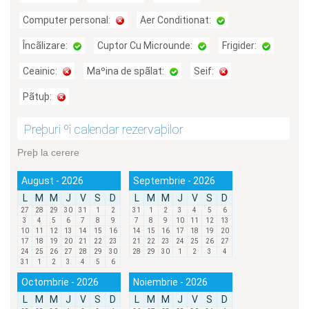
Computer personal:
Aer Conditionat:
Încãlizare:
Cuptor Cu Microunde:
Frigider:
Ceainic:
Maºina de spãlat:
Seif:
Pãtuþ:
Preþuri ºi calendar rezervaþilor
Preþ la cerere
August - 2026
Septembrie - 2026
L
M
M
J
V
S
D
L
M
M
J
V
S
D
27
28
29
30
31
1
2
31
1
2
3
4
5
6
3
4
5
6
7
8
9
7
8
9
10
11
12
13
10
11
12
13
14
15
16
14
15
16
17
18
19
20
17
18
19
20
21
22
23
21
22
23
24
25
26
27
24
25
26
27
28
29
30
28
29
30
1
2
3
4
31
1
2
3
4
5
6
Octombrie - 2026
Noiembrie - 2026
L
M
M
J
V
S
D
L
M
M
J
V
S
D