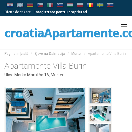
Oferte de cazare
Înregistrare pentru proprietari
Tog
croatiaApartamente.
navi
Pagina iniþialã
Sjeverna Dalmacija
Murter
Apartamente Villa Burin
Apartamente Villa Burin
Ulica Marka Marulića 16, Murter