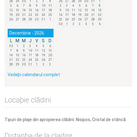
28
29
30
1
2
3
4
26
27
28
29
30
31
1
5
6
7
8
9
10
11
2
3
4
5
6
7
8
12
13
14
15
16
17
18
9
10
11
12
13
14
15
19
20
21
22
23
24
25
16
17
18
19
20
21
22
26
27
28
29
30
31
1
23
24
25
26
27
28
29
30
1
2
3
4
5
6
Decembrie - 2026
L
M
M
J
V
S
D
30
1
2
3
4
5
6
7
8
9
10
11
12
13
14
15
16
17
18
19
20
21
22
23
24
25
26
27
28
29
30
31
1
2
3
Vedeþi calendarul complet
Locaþie clãdirii
Tipuri de plaje din apropierea clãdirii: Nisipos, Cristal de stâncã
Distanþa de la cladire