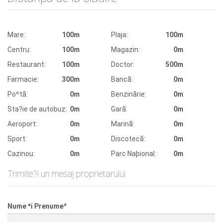
Mare:
100m
Plaja:
100m
Centru:
100m
Magazin:
0m
Restaurant:
100m
Doctor:
500m
Farmacie:
300m
Bancã:
0m
Poºtã:
0m
Benzinãrie:
0m
Sta?ie de autobuz:
0m
Garã:
0m
Aeroport:
0m
Marinã:
0m
Sport:
0m
Discotecã:
0m
Cazinou:
0m
Parc Naþional:
0m
Trimite?i un mesaj proprietarului
Nume ªi Prenume
*