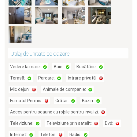
Utilaj de unitate de cazare
Vedere la mare:
Baie:
Bucãtãrie:
Terasã:
Parcare:
Intrare privatã:
Mic dejun:
Animale de companie:
Fumatul Permis:
Grãtar:
Bazin:
Acces pentru scaune cu roþile pentru invalizi:
Televiziune:
Televiziune prin satelit:
Dvd:
Internet:
Telefon:
Radio: