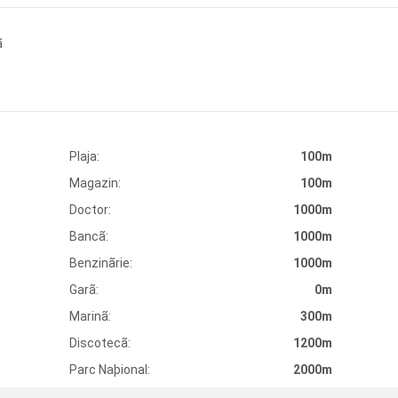
ã
Plaja:
100m
Magazin:
100m
Doctor:
1000m
Bancã:
1000m
Benzinãrie:
1000m
Garã:
0m
Marinã:
300m
Discotecã:
1200m
Parc Naþional:
2000m