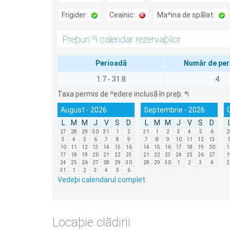
Frigider:
Ceainic:
Maºina de spãlat:
Preþuri ºi calendar rezervaþilor
Perioadã
Numãr de pe
1.7 - 31.8
4
Taxa permis de ºedere inclusã în preþ:
ªi
August - 2026
Septembrie - 2026
L
M
M
J
V
S
D
L
M
M
J
V
S
D
27
28
29
30
31
1
2
31
1
2
3
4
5
6
2
3
4
5
6
7
8
9
7
8
9
10
11
12
13
10
11
12
13
14
15
16
14
15
16
17
18
19
20
1
17
18
19
20
21
22
23
21
22
23
24
25
26
27
1
24
25
26
27
28
29
30
28
29
30
1
2
3
4
2
31
1
2
3
4
5
6
Vedeþi calendarul complet
Locaþie clãdirii