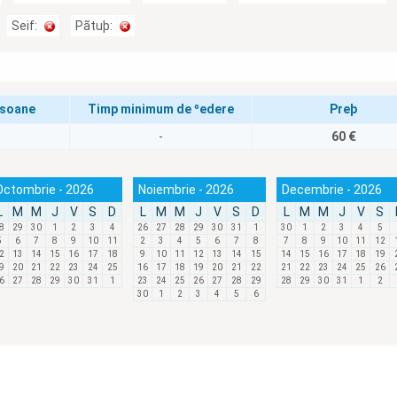
Seif:
Pãtuþ:
rsoane
Timp minimum de ºedere
Preþ
-
60 €
Octombrie - 2026
Noiembrie - 2026
Decembrie - 2026
L
M
M
J
V
S
D
L
M
M
J
V
S
D
L
M
M
J
V
S
8
29
30
1
2
3
4
26
27
28
29
30
31
1
30
1
2
3
4
5
5
6
7
8
9
10
11
2
3
4
5
6
7
8
7
8
9
10
11
12
2
13
14
15
16
17
18
9
10
11
12
13
14
15
14
15
16
17
18
19
9
20
21
22
23
24
25
16
17
18
19
20
21
22
21
22
23
24
25
26
6
27
28
29
30
31
1
23
24
25
26
27
28
29
28
29
30
31
1
2
30
1
2
3
4
5
6