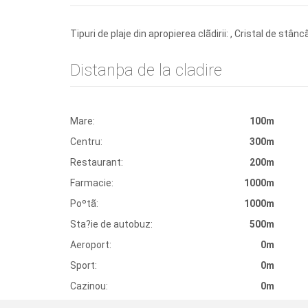
Tipuri de plaje din apropierea clãdirii: , Cristal de stânc
Distanþa de la cladire
Mare:
100m
Centru:
300m
Restaurant:
200m
Farmacie:
1000m
Poºtã:
1000m
Sta?ie de autobuz:
500m
Aeroport:
0m
Sport:
0m
Cazinou:
0m