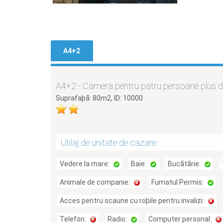
A4+2
A4+2 - Camera pentru patru persoane plus d
Suprafaþã: 80m2, ID: 10000
Utilaj de unitate de cazare
Vedere la mare:
Baie:
Bucãtãrie:
Animale de companie:
Fumatul Permis:
Acces pentru scaune cu roþile pentru invalizi:
Telefon:
Radio:
Computer personal: