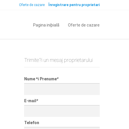
Oferte de cazare
Înregistrare pentru proprietari
Pagina iniþialã
Oferte de cazare
Trimite?i un mesaj proprietarului
Nume ªi Prenume
*
E-mail
*
Telefon