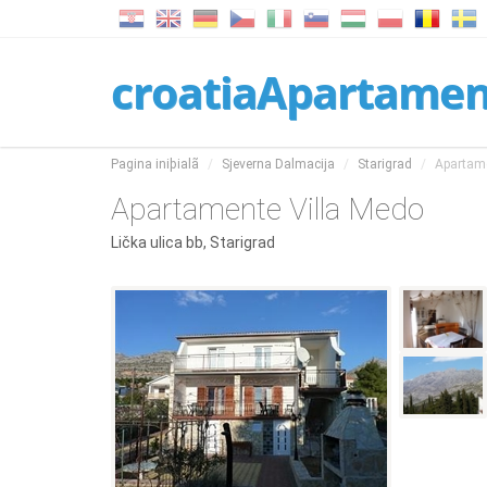
croatiaApartame
Pagina iniþialã
Sjeverna Dalmacija
Starigrad
Apartame
Apartamente Villa Medo
Lička ulica bb, Starigrad