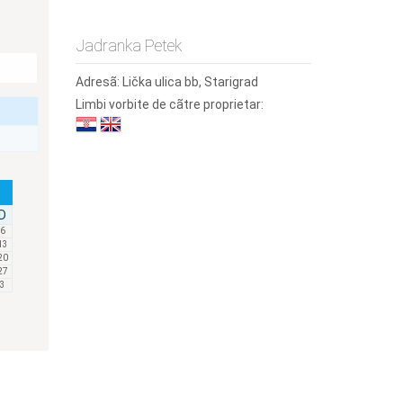
Jadranka Petek
Adresã:
Lička ulica bb, Starigrad
Limbi vorbite de cãtre proprietar:
D
6
13
20
27
3