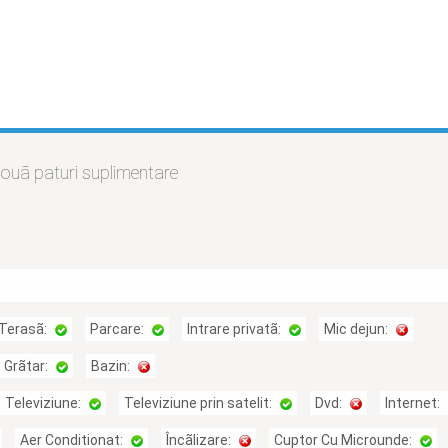
ouã paturi suplimentare
Terasã:
Parcare:
Intrare privatã:
Mic dejun:
Grãtar:
Bazin:
Televiziune:
Televiziune prin satelit:
Dvd:
Internet:
Aer Conditionat:
Încãlizare:
Cuptor Cu Microunde: