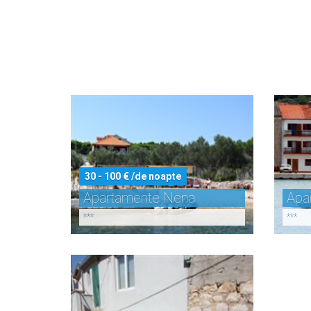
30 - 100 € /de noapte
Apartamente Nena
Apa
***
***