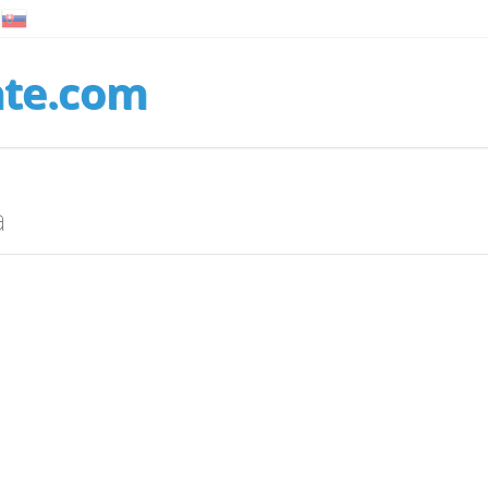
nte.com
a