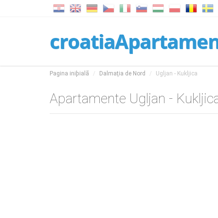
croatiaApartame
Pagina iniþialã
Dalmaţia de Nord
Ugljan - Kukljica
Apartamente Ugljan - Kukljic