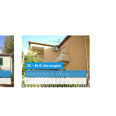
35 - 45 € /de noapte
Apartamente Divna
**