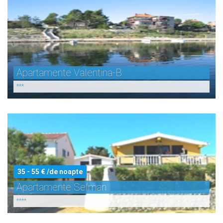
Apartamente Valentina-B
***
35 - 55 € /de noapte
Apartamente Selman
****