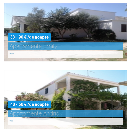
33 - 90 € /de noapte
Apartamente Emily
***
40 - 60 € /de noapte
Apartamente Andrić
**