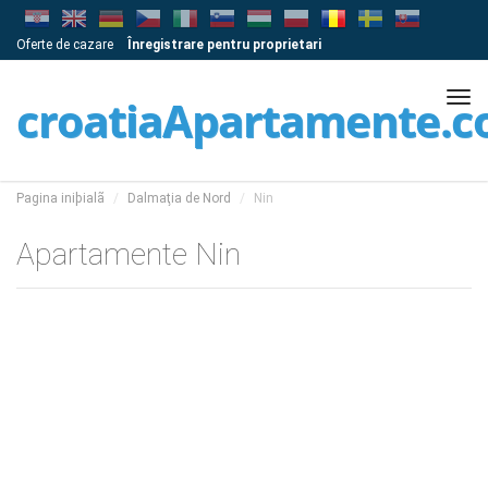
Oferte de cazare
Înregistrare pentru proprietari
Tog
croatiaApartamente.
navi
Pagina iniþialã
Dalmaţia de Nord
Nin
Apartamente Nin