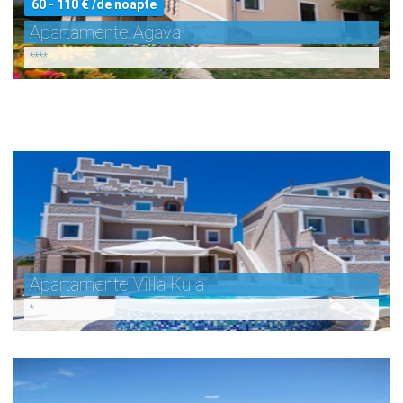
60 - 110 € /de noapte
Apartamente Agava
55 - 70 € /de noapte
****
Apartamente Aenona
***
Apartamente Villa Kula
*