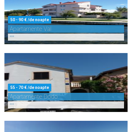
50 - 90 € /de noapte
Apartamente Val
***
55 - 70 € /de noapte
Apartamente Dodo
***