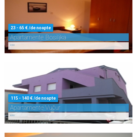
23 - 65 € /de noapte
Apartamente Bosiljka
***
115 - 140 € /de noapte
Apartamente Vučur
***