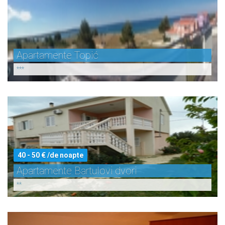
Apartamente Topić
***
40 - 50 € /de noapte
Apartamente Bartulovi dvori
**