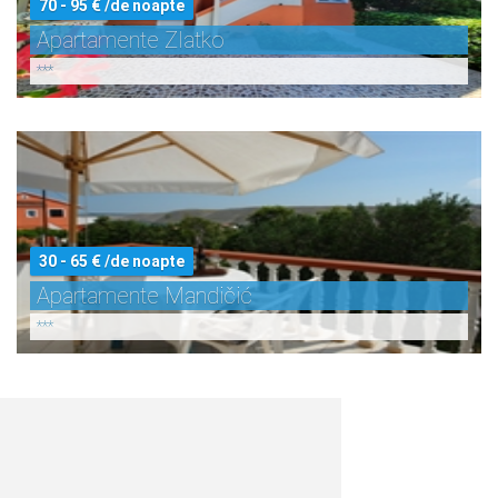
70 - 95 € /de noapte
Apartamente Zlatko
***
30 - 65 € /de noapte
Apartamente Mandičić
***