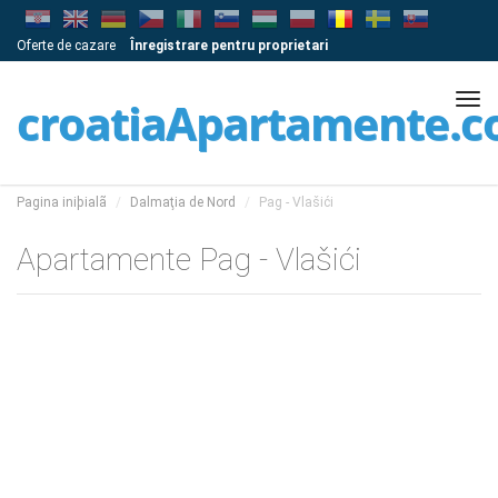
Oferte de cazare
Înregistrare pentru proprietari
Tog
croatiaApartamente.
navi
Pagina iniþialã
Dalmaţia de Nord
Pag - Vlašići
Apartamente Pag - Vlašići