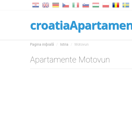
croatiaApartame
Pagina iniþialã
Istria
Motovun
Apartamente Motovun