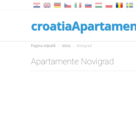
croatiaApartame
Pagina iniþialã
Istria
Novigrad
Apartamente Novigrad