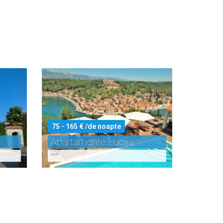
75 - 165 € /de noapte
Apartamente Lucija
***