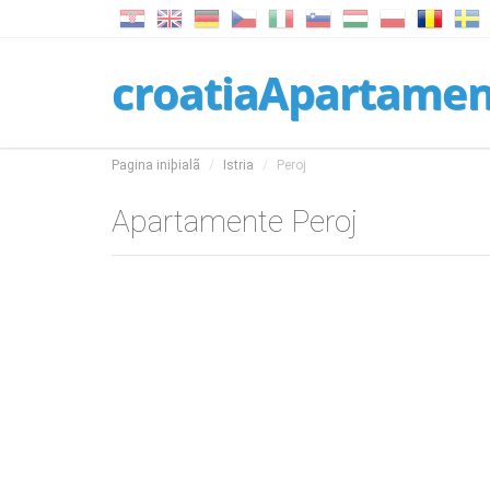
croatiaApartame
Pagina iniþialã
Istria
Peroj
Apartamente Peroj