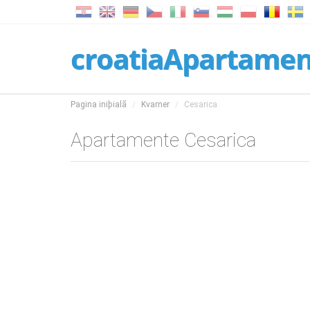
croatiaApartame
Pagina iniþialã
Kvarner
Cesarica
Apartamente Cesarica