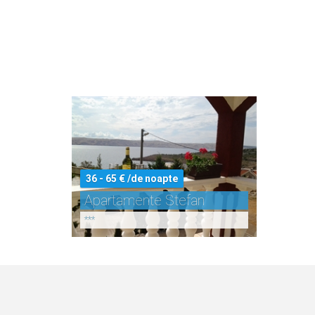
36 - 65 € /de noapte
Apartamente Stefan
***