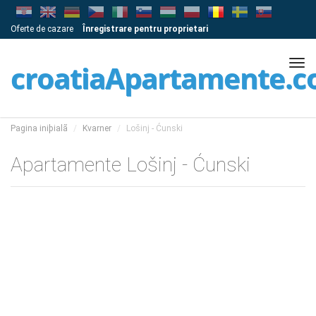
Oferte de cazare
Înregistrare pentru proprietari
Tog
croatiaApartamente.
navi
Pagina iniþialã
Kvarner
Lošinj - Ćunski
Apartamente Lošinj - Ćunski