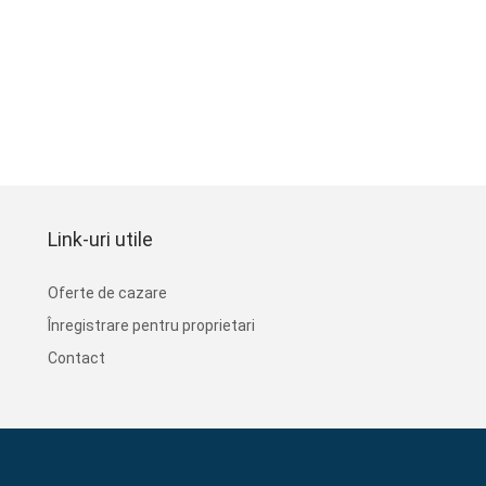
Link-uri utile
Oferte de cazare
Înregistrare pentru proprietari
Contact