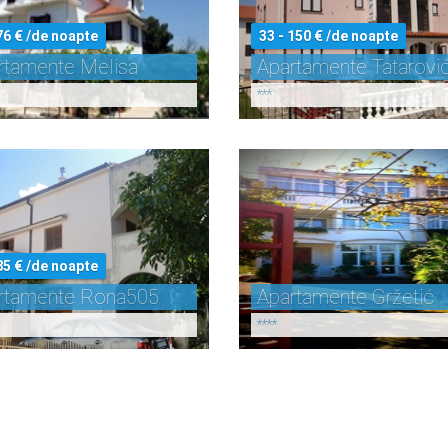
76 € /de noapte
33 - 150 € /de noapte
rtamente Melisa
Apartamente Tatarovi
***
85 € /de noapte
rtamente Rona505
Apartamente Gržetić
****