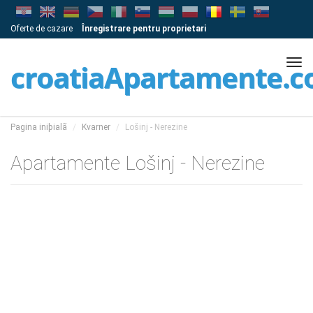
Oferte de cazare
Înregistrare pentru proprietari
Tog
croatiaApartamente.
navi
Pagina iniþialã
Kvarner
Lošinj - Nerezine
Apartamente Lošinj - Nerezine