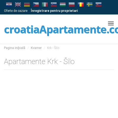
Oferte de cazare
Înregistrare pentru proprietari
Tog
croatiaApartamente.
navi
Pagina iniþialã
Kvarner
Krk - Šilo
Apartamente Krk - Šilo