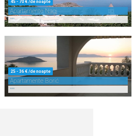
45 - 70 € /de noapte
Apartamente Nagj
***
25 - 36 € /de noapte
Apartamente Borić
***