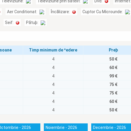
Televiziune:
Televiziune prin satelit:
Dvd:
Internet
Aer Conditionat:
Încãlizare:
Cuptor Cu Microunde:
Seif:
Pãtuþ:
rsoane
Timp minimum de ºedere
Preþ
4
50 €
4
60 €
4
99 €
4
75 €
4
75 €
4
60 €
4
50 €
Octombrie - 2026
Noiembrie - 2026
Decembrie - 2026