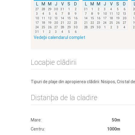
L
M
M
J
V
S
D
L
M
M
J
V
S
D
27
28
29
30
31
1
2
31
1
2
3
4
5
6
2
3
4
5
6
7
8
9
7
8
9
10
11
12
13
10
11
12
13
14
15
16
14
15
16
17
18
19
20
1
17
18
19
20
21
22
23
21
22
23
24
25
26
27
1
24
25
26
27
28
29
30
28
29
30
1
2
3
4
2
31
1
2
3
4
5
6
Vedeþi calendarul complet
Locaþie clãdirii
Tipuri de plaje din apropierea clãdirii: Nisipos, Cristal 
Distanþa de la cladire
Mare:
50m
Centru:
1000m