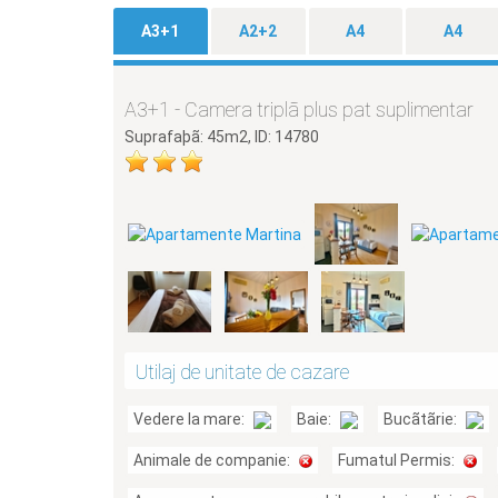
A3+1
A2+2
A4
A4
A3+1 - Camera triplã plus pat suplimentar
Suprafaþã: 45m2, ID: 14780
Utilaj de unitate de cazare
Vedere la mare:
Baie:
Bucãtãrie:
Animale de companie:
Fumatul Permis: