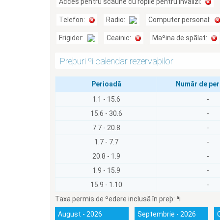
Acces pentru scaune cu roþile pentru invalizi:
Telefon:
Radio:
Computer personal:
Frigider:
Ceainic:
Maºina de spãlat:
Preþuri ºi calendar rezervaþilor
Perioadã
Numãr de pe
1.1 - 15.6
-
15.6 - 30.6
-
7.7 - 20.8
-
1.7 - 7.7
-
20.8 - 1.9
-
1.9 - 15.9
-
15.9 - 1.10
-
Taxa permis de ºedere inclusã în preþ:
ªi
August - 2026
Septembrie - 2026