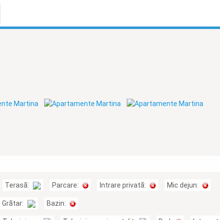
Terasã:
Parcare:
Intrare privatã:
Mic dejun:
Grãtar:
Bazin: