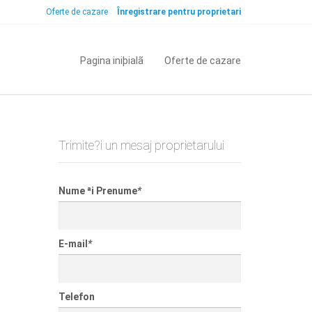
Oferte de cazare
Înregistrare pentru proprietari
Pagina iniþialã
Oferte de cazare
Trimite?i un mesaj proprietarului
Nume ªi Prenume
*
E-mail
*
Telefon