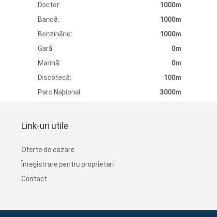
Doctor:
1000m
Bancã:
1000m
Benzinãrie:
1000m
Garã:
0m
Marinã:
0m
Discotecã:
100m
Parc Naþional:
3000m
Link-uri utile
Oferte de cazare
Înregistrare pentru proprietari
Contact