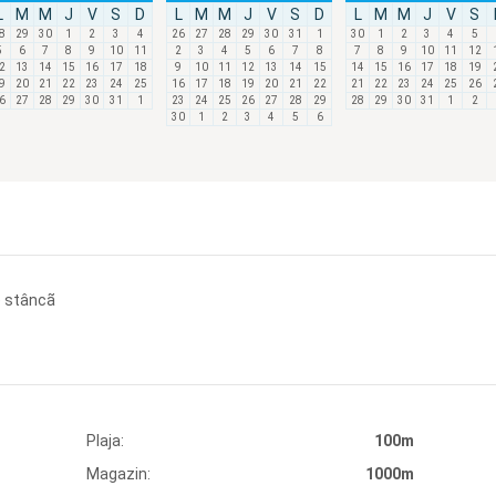
L
M
M
J
V
S
D
L
M
M
J
V
S
D
L
M
M
J
V
S
8
29
30
1
2
3
4
26
27
28
29
30
31
1
30
1
2
3
4
5
5
6
7
8
9
10
11
2
3
4
5
6
7
8
7
8
9
10
11
12
2
13
14
15
16
17
18
9
10
11
12
13
14
15
14
15
16
17
18
19
9
20
21
22
23
24
25
16
17
18
19
20
21
22
21
22
23
24
25
26
6
27
28
29
30
31
1
23
24
25
26
27
28
29
28
29
30
31
1
2
30
1
2
3
4
5
6
de stâncã
Plaja:
100m
Magazin:
1000m