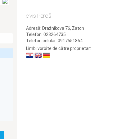
:
elvis Peroš
Adresã:
Dražnikova 76, Zaton
Telefon:
023264735
Telefon celular:
0917551864
Limbi vorbite de cãtre proprietar: