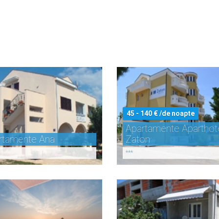
45 - 140 € /de noapte
Apartamente Aparthot
rtamente Ana
Zaton
***