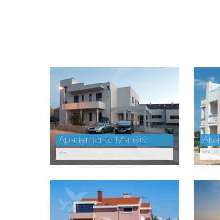
Apartamente Maričić
Apa
***
***